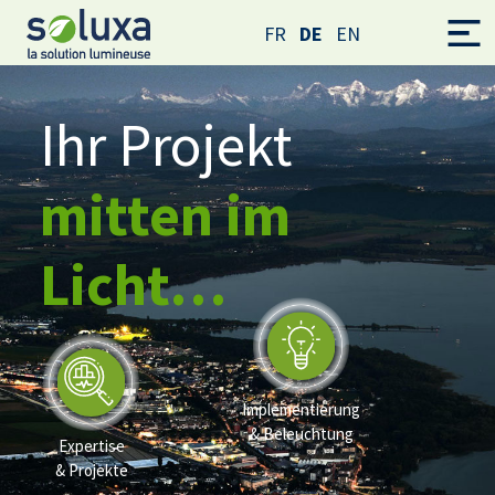
FR
DE
EN
Ihr Projekt
mitten im
Licht…
Implementierung
& Beleuchtung
Expertise
& Projekte